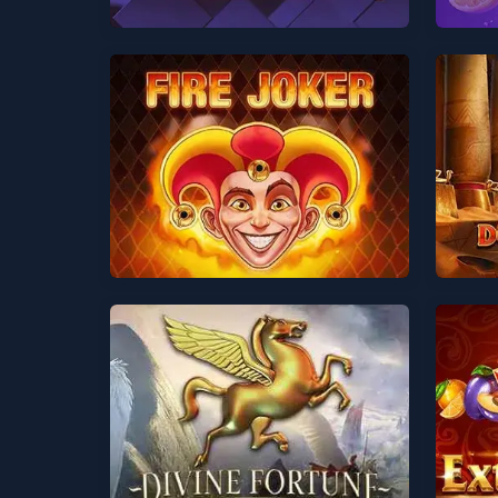
Играть
Играть