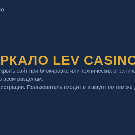
ло
РКАЛО LEV CASIN
ткрыть сайт при блокировке или технических ограни
о всем разделам.
гистрации. Пользователь входит в аккаунт по тем же