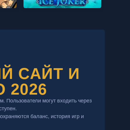
Й САЙТ И
 2026
м. Пользователи могут входить через
ступен.
охраняются баланс, история игр и