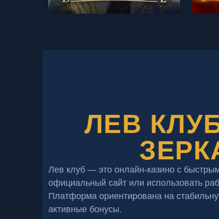
ЛЕВ КЛУ
ЗЕРК
Лев клуб — это онлайн-казино с быстры
официальный сайт или использовать раб
Платформа ориентирована на стабильную
активные бонусы.