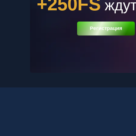
+250FS
ждут
Регистрация