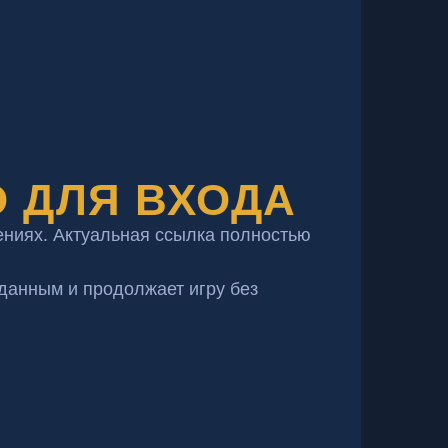
O ДЛЯ ВХОДА
чениях. Актуальная ссылка полностью
 данным и продолжает игру без