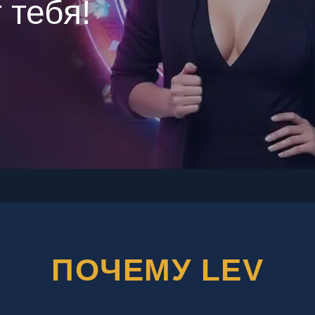
 тебя!
ПОЧЕМУ LEV