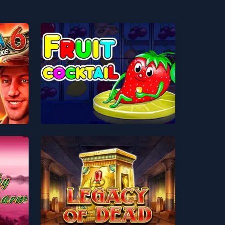
Играть
Играть