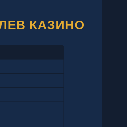
ЛЕВ КАЗИНО